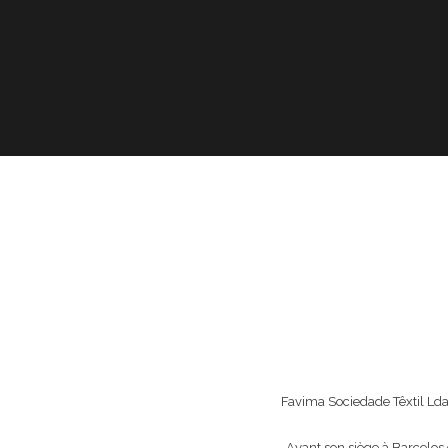
Favima Sociedade Têxtil Lda
Ayant son siège à Barcelos d