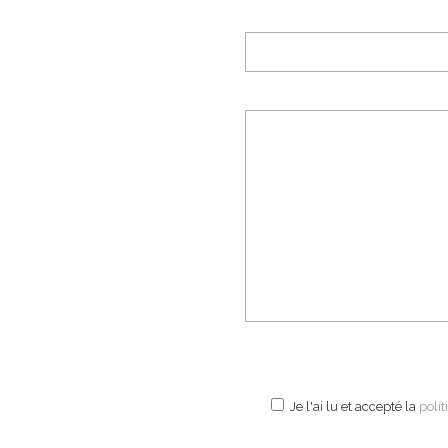
Je l'ai lu et accepté la
polí