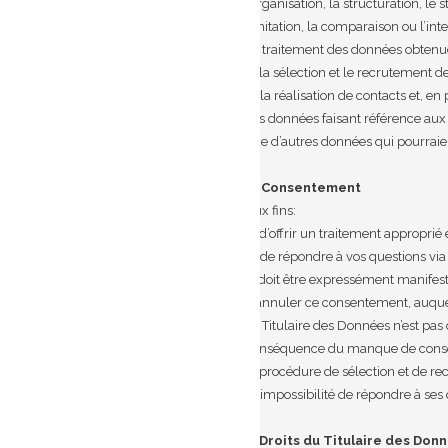
l’organisation, la structuration, le 
limitation, la comparaison ou l’int
Le traitement des données obtenues
a) la sélection et le recrutement d
b) la réalisation de contacts et, en
Les données faisant référence aux p
que d’autres données qui pourraient
4. Consentement
Aux fins:
a) d’offrir un traitement appropri
b) de répondre à vos questions via
ci doit être expressément manifesté
d’annuler ce consentement, auquel 
Le Titulaire des Données n’est pa
conséquence du manque de consent
a) procédure de sélection et de r
b) impossibilité de répondre à ses 
5. Droits du Titulaire des Don